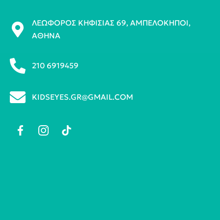
ΛΕΩΦΌΡΟΣ ΚΗΦΙΣΊΑΣ 69, ΑΜΠΕΛΌΚΗΠΟΙ,
ΑΘΉΝΑ
210 6919459
KIDSEYES.GR@GMAIL.COM