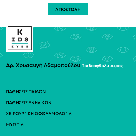
ΑΠΟΣΤΟΛΗ
Δρ. Χρυσαυγή Αδαμοπούλου
Παιδοoφθαλμίατρος
ΠΑΘΉΣΕΙΣ ΠΑΊΔΩΝ
ΠΑΘΉΣΕΙΣ ΕΝΗΛΊΚΩΝ
ΧΕΙΡΟΥΡΓΙΚΉ ΟΦΘΑΛΜΟΛΟΓΊΑ
ΜΥΩΠΊΑ