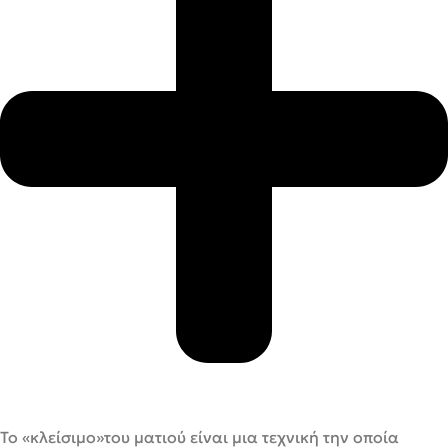
Το «κλείσιμο»του ματιού είναι μια τεχνική την οποία