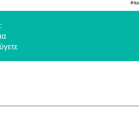
#πα
:
ια
ύγετε