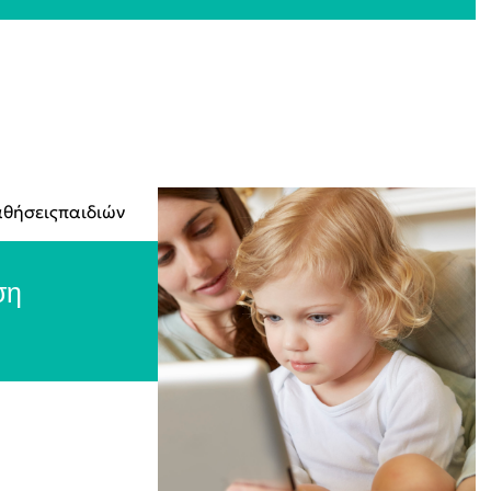
θήσειςπαιδιών
ση