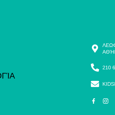
ΛΕΩΦ
ΑΘΉ
210 
ΓΊΑ
KID