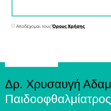
Αποδέχομαι τους
Όρους Χρήσης
Δρ. Χρυσαυγή Αδα
Παιδοoφθαλμίατρος