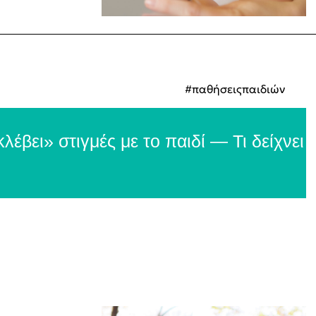
#παθήσειςπαιδιών
έβει» στιγμές με το παιδί — Τι δείχνει