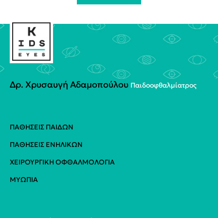
Δρ. Χρυσαυγή Αδαμοπούλου
Παιδοoφθαλμίατρος
ΠΑΘΉΣΕΙΣ ΠΑΊΔΩΝ
ΠΑΘΉΣΕΙΣ ΕΝΗΛΊΚΩΝ
ΧΕΙΡΟΥΡΓΙΚΉ ΟΦΘΑΛΜΟΛΟΓΊΑ
ΜΥΩΠΊΑ