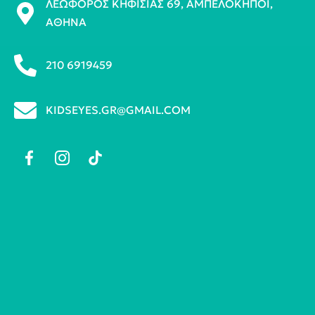
ΛΕΩΦΌΡΟΣ ΚΗΦΙΣΊΑΣ 69, ΑΜΠΕΛΌΚΗΠΟΙ,
ΑΘΉΝΑ
210 6919459
KIDSEYES.GR@GMAIL.COM