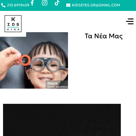
210 6919459
KIDSEYES.GR@GMAIL.COM
Τα Νέα Μας