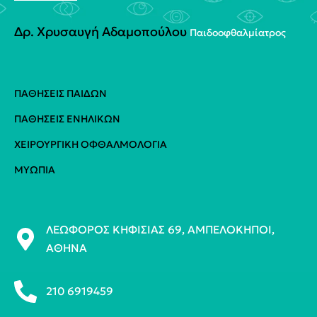
Δρ. Χρυσαυγή Αδαμοπούλου
Παιδοoφθαλμίατρος
ΠΑΘΉΣΕΙΣ ΠΑΊΔΩΝ
ΠΑΘΉΣΕΙΣ ΕΝΗΛΊΚΩΝ
ΧΕΙΡΟΥΡΓΙΚΉ ΟΦΘΑΛΜΟΛΟΓΊΑ
ΜΥΩΠΊΑ
ΛΕΩΦΌΡΟΣ ΚΗΦΙΣΊΑΣ 69, ΑΜΠΕΛΌΚΗΠΟΙ,
ΑΘΉΝΑ
210 6919459