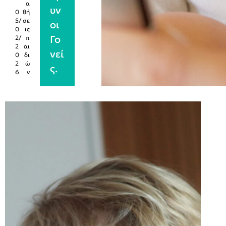
α
υν
0
θή
5/
σε
οι
0
ις
Γο
2/
π
2
αι
νεί
0
δι
2
ώ
ς.
6
ν