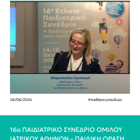
26/06/2024
#παθήσειςπαιδιών
16ο ΠΑΙΔΙΑΤΡΙΚΟ ΣΥΝΕΔΡΙΟ ΟΜΙΛΟΥ
ΙΑΤΡΙΚΟΥ ΑΘΗΝΩΝ – ΠΑΙΔΙΚΗ ΟΡΑΣΗ