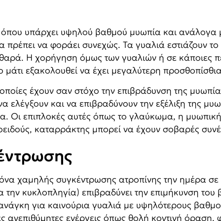
που υπάρχει υψηλού βαθμού μυωπία και ανάλογα με 
α πρέπει να φοράει συνεχώς. Τα γυαλιά εστιάζουν το
καθαρά. Η χορήγηση όμως των γυαλιών ή σε κάποιες 
 μάτι εξακολουθεί να έχει μεγαλύτερη προσθοπίσθια 
οποίες έχουν σαν στόχο την επιβράδυνση της μυωπίας
α ελέγξουν και να επιβραδύνουν την εξέλιξη της μυ
α. Oι επιπλοκές αυτές όπως το γλαύκωμα, η μυωπική
ιδούς, καταρράκτης μπορεί να έχουν σοβαρές συνέπ
κέντρωσης
ταγόνα χαμηλής συγκέντρωσης ατροπίνης την ημέρα σε
α την κυκλοπληγία) επιβραδύνει την επιμήκυνση του
ην ανάγκη για καινούρια γυαλιά με υψηλότερους βαθμ
τες ανεπιθύμητες ενέργεις όπως θολή κοντινή όραση,