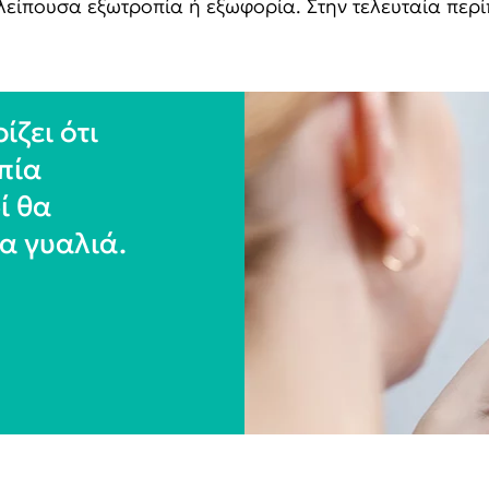
λείπουσα εξωτροπία ή εξωφορία. Στην τελευταία περ
ίζει ότι
πία
ί θα
α γυαλιά.