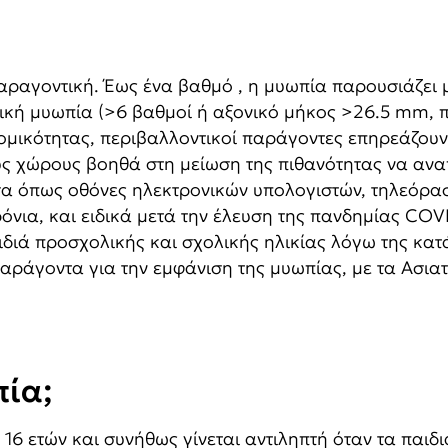
ραγοντική. Έως ένα βαθμό , η μυωπία παρουσιάζει μ
κή μυωπία (>6 βαθμοί ή αξονικό μήκος >26.5 mm, πο
ομικότητας, περιβαλλοντικοί παράγοντες επηρεάζουν τ
ούς χώρους βοηθά στη μείωση της πιθανότητας να ανα
σα όπως οθόνες ηλεκτρονικών υπολογιστών, τηλεόρασ
ρόνια, και ειδικά μετά την έλευση της πανδημίας CO
αιδιά προσχολικής και σχολικής ηλικίας λόγω της κ
παράγοντα για την εμφάνιση της μυωπίας, με τα Ασια
ία;​
ε 16 ετών και συνήθως γίνεται αντιληπτή όταν τα παιδ