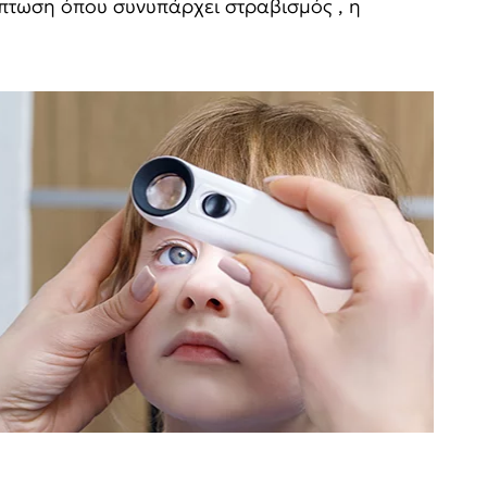
ίπτωση όπου συνυπάρχει στραβισμός , η