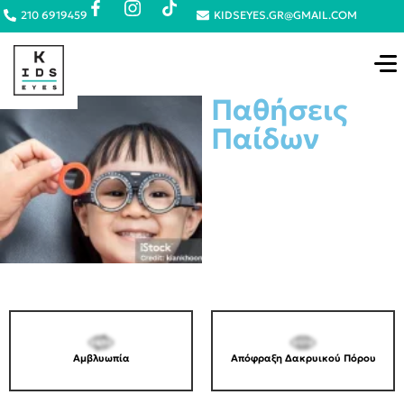
210 6919459
KIDSEYES.GR@GMAIL.COM
Παθήσεις
Παίδων
Αμβλυωπία
Απόφραξη Δακρυικού Πόρου