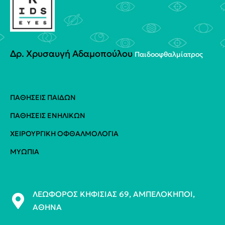
Δρ. Χρυσαυγή Αδαμοπούλου
Παιδοoφθαλμίατρος
ΠΑΘΉΣΕΙΣ ΠΑΊΔΩΝ
ΠΑΘΉΣΕΙΣ ΕΝΗΛΊΚΩΝ
ΧΕΙΡΟΥΡΓΙΚΉ ΟΦΘΑΛΜΟΛΟΓΊΑ
ΜΥΩΠΊΑ
ΛΕΩΦΌΡΟΣ ΚΗΦΙΣΊΑΣ 69, ΑΜΠΕΛΌΚΗΠΟΙ,
ΑΘΉΝΑ