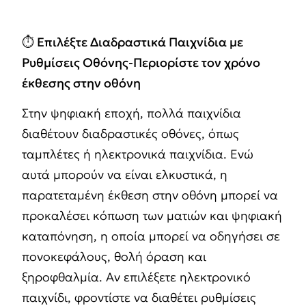
⏱ Επιλέξτε Διαδραστικά Παιχνίδια με
Ρυθμίσεις Οθόνης-Περιορίστε τον χρόνο
έκθεσης στην οθόνη
Στην ψηφιακή εποχή, πολλά παιχνίδια
διαθέτουν διαδραστικές οθόνες, όπως
ταμπλέτες ή ηλεκτρονικά παιχνίδια. Ενώ
αυτά μπορούν να είναι ελκυστικά, η
παρατεταμένη έκθεση στην οθόνη μπορεί να
προκαλέσει κόπωση των ματιών και ψηφιακή
καταπόνηση, η οποία μπορεί να οδηγήσει σε
πονοκεφάλους, θολή όραση και
ξηροφθαλμία. Αν επιλέξετε ηλεκτρονικό
παιχνίδι, φροντίστε να διαθέτει ρυθμίσεις