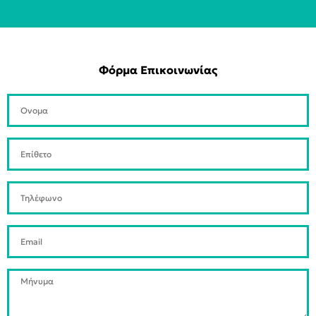
Φόρμα Επικοινωνίας