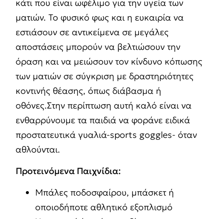
κάτι που είναι ωφέλιμο για την υγεία των
ματιών. Το φυσικό φως και η ευκαιρία να
εστιάσουν σε αντικείμενα σε μεγάλες
αποστάσεις μπορούν να βελτιώσουν την
όραση και να μειώσουν τον κίνδυνο κόπωσης
των ματιών σε σύγκριση με δραστηριότητες
κοντινής θέασης, όπως διάβασμα ή
οθόνες.Στην περίπτωση αυτή καλό είναι να
ενθαρρύνουμε τα παιδιά να φοράνε ειδικά
προστατευτικά γυαλιά-sports goggles- όταν
αθλούνται.
Προτεινόμενα Παιχνίδια:
Μπάλες ποδοσφαίρου, μπάσκετ ή
οποιοδήποτε αθλητικό εξοπλισμό