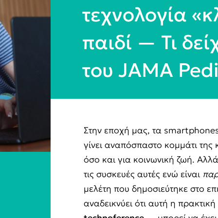
τεχνολογία «κλ
παιδί — Τι δεί
του JAMA Pedi
Στην εποχή μας, τα smartphones,
γίνει αναπόσπαστο κομμάτι της
όσο και για κοινωνική ζωή. Αλλά
τις συσκευές αυτές ενώ είναι
παρ
μελέτη που δημοσιεύτηκε στο επ
αναδεικνύει ότι αυτή η πρακτική
technoference
— μπορεί να έχε