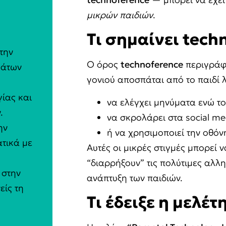
μικρών παιδιών
.
Τι σημαίνει
tech
την
Ο όρος
technoference
περιγράφ
μάτων
γονιού αποσπάται από το παιδί
γίας και
να ελέγχει μηνύματα ενώ το 
.
να σκρολάρει στα social med
ην
ή να χρησιμοποιεί την οθόν
ατικά με
Αυτές οι μικρές στιγμές μπορεί
“διαρρήξουν” τις πολύτιμες αλλ
 στην
ανάπτυξη των παιδιών.
είς τη
Τι έδειξε η μελέτ