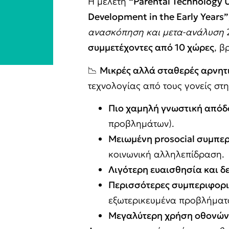
Η μελέτη
“Parental Technology U
Development in the Early Years”
ανασκόπηση και μετα-ανάλυση
2
συμμετέχοντες από 10 χώρες
, β
📉
Μικρές αλλά σταθερές αρνητι
τεχνολογίας από τους γονείς στη
Πιο χαμηλή γνωστική από
προβλημάτων).
Μειωμένη
prosocial
συμπερ
κοινωνική αλληλεπίδραση.
Λιγότερη ευαισθησία και δ
Περισσότερες συμπεριφορι
εξωτερικευμένα προβλήματ
Μεγαλύτερη χρήση οθονών σ