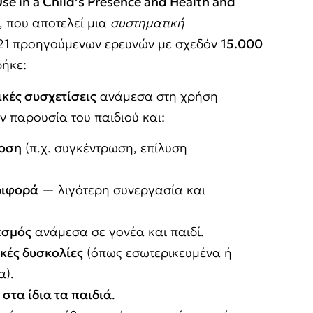
se in a Child’s Presence and Health and
, που αποτελεί μια
συστηματική
1 προηγούμενων ερευνών με σχεδόν
15.000
ρήκε:
κές συσχετίσεις
ανάμεσα στη χρήση
ν παρουσία του παιδιού και:
δοση
(π.χ. συγκέντρωση, επίλυση
ιφορά
— λιγότερη συνεργασία και
εσμός
ανάμεσα σε γονέα και παιδί.
κές δυσκολίες
(όπως εσωτερικευμένα ή
α).
τα ίδια τα παιδιά
.