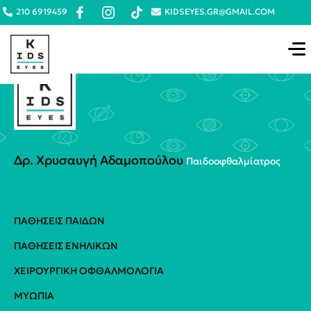
210 6919459
KIDSEYES.GR@GMAIL.COM
Δρ. Χρυσαυγή Αδαμοπούλου
Παιδοoφθαλμίατρος
ΠΑΘΉΣΕΙΣ ΠΑΊΔΩΝ
ΠΑΘΉΣΕΙΣ ΕΝΗΛΊΚΩΝ
ΧΕΙΡΟΥΡΓΙΚΉ ΟΦΘΑΛΜΟΛΟΓΊΑ
ΜΥΩΠΊΑ